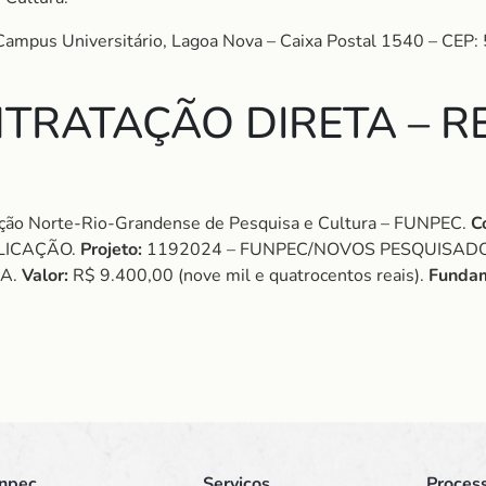
 Campus Universitário, Lagoa Nova – Caixa Postal 1540 – CEP
TRATAÇÃO DIRETA – RE
ão Norte-Rio-Grandense de Pesquisa e Cultura – FUNPEC.
C
LICAÇÃO.
Projeto:
1192024 – FUNPEC/NOVOS PESQUISAD
IA.
Valor:
R$ 9.400,00 (nove mil e quatrocentos reais).
Fundam
npec
Serviços
Process