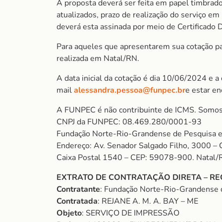
A proposta deverá ser feita em papel timbrado
atualizados, prazo de realização do serviço e
deverá esta assinada por meio de Certificado D
Para aqueles que apresentarem sua cotação para
realizada em Natal/RN.
A data inicial da cotação é dia 10/06/2024 e a
mail
alessandra.pessoa@funpec.br
e estar e
A FUNPEC é não contribuinte de ICMS. Somos
CNPJ da FUNPEC: 08.469.280/0001-93
Fundação Norte-Rio-Grandense de Pesquisa e
Endereço: Av. Senador Salgado Filho, 3000 – 
Caixa Postal 1540 – CEP: 59078-900. Natal/
EXTRATO DE CONTRATAÇÃO DIRETA – RE
Contratante
: Fundação Norte-Rio-Grandense 
Contratada
: REJANE A. M. A. BAY – ME
Objeto
: SERVIÇO DE IMPRESSÃO