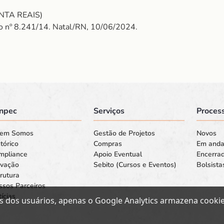
NTA REAIS)
reto nº 8.241/14. Natal/RN, 10/06/2024.
npec
Serviços
Process
em Somos
Gestão de Projetos
Novos
tórico
Compras
Em and
mpliance
Apoio Eventual
Encerra
ovação
Sebito (Cursos e Eventos)
Bolsista
rutura
ssos Parceiros
ícias
s dos usuários, apenas o Google Analytics armazena cookies