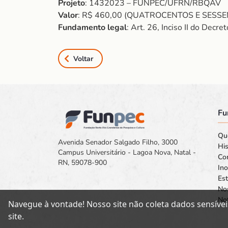
Projeto
: 1432023 – FUNPEC/UFRN/RBQAV
Valor
: R$ 460,00 (QUATROCENTOS E SESSE
Fundamento legal
: Art. 26, Inciso II do Dec
Voltar
Fu
Qu
Avenida Senador Salgado Filho, 3000
His
Campus Universitário - Lagoa Nova, Natal -
Co
RN, 59078-900
In
Est
No
Not
Navegue à vontade! Nosso site não coleta dados sensívei
site.