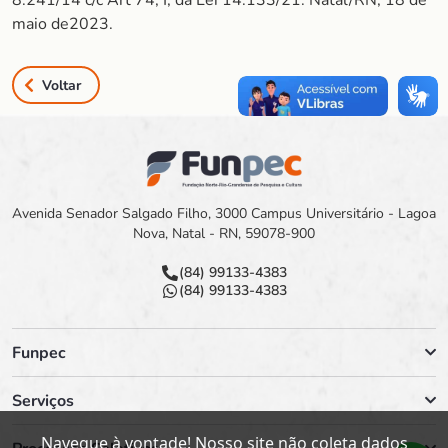
8.241/14 c/c Art 74, I, da Lei 14.133/21. Natal/RN, 18 de
maio de2023.
Voltar
Avenida Senador Salgado Filho, 3000 Campus Universitário - Lagoa
Nova, Natal - RN, 59078-900
(84) 99133-4383
(84) 99133-4383
Funpec
Serviços
Navegue à vontade! Nosso site não coleta dados