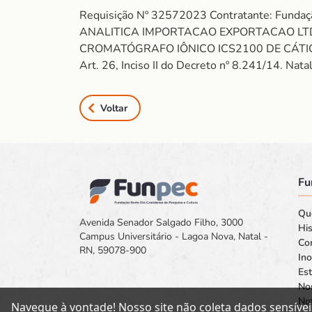
Requisição Nº 32572023 Contratante: Funda
ANALITICA IMPORTACAO EXPORTACAO LTD
CROMATÓGRAFO IÔNICO ICS2100 DE CÁTIONS E 
Art. 26, Inciso II do Decreto nº 8.241/14. Na
Voltar
Fu
Qu
Avenida Senador Salgado Filho, 3000
His
Campus Universitário - Lagoa Nova, Natal -
Co
RN, 59078-900
In
Est
No
Not
Navegue à vontade! Nosso site não coleta dados sensívei