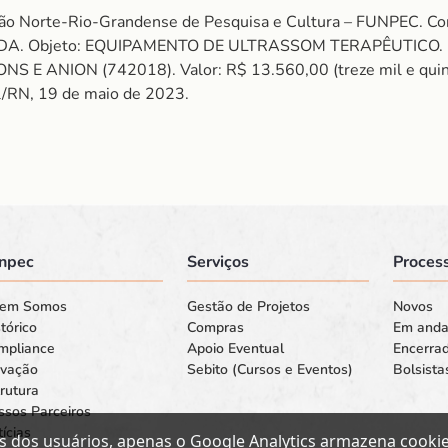
ção Norte-Rio-Grandense de Pesquisa e Cultura – FUNPEC. 
A. Objeto: EQUIPAMENTO DE ULTRASSOM TERAPÊUTICO. 
ANION (742018). Valor: R$ 13.560,00 (treze mil e quinhen
tal/RN, 19 de maio de 2023.
npec
Serviços
Process
em Somos
Gestão de Projetos
Novos
tórico
Compras
Em and
mpliance
Apoio Eventual
Encerra
ovação
Sebito (Cursos e Eventos)
Bolsista
rutura
ssos Parceiros
ícias
s dos usuários, apenas o Google Analytics armazena cookies