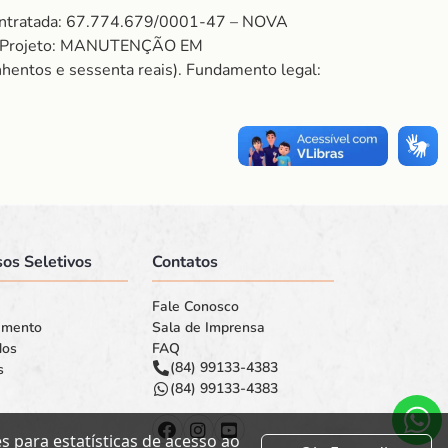
Contratada: 67.774.679/0001-47 – NOVA
Projeto: MANUTENÇÃO EM
tos e sessenta reais). Fundamento legal:
os Seletivos
Contatos
Fale Conosco
amento
Sala de Imprensa
dos
FAQ
(84) 99133-4383
s
(84) 99133-4383
 para estatísticas de acesso ao