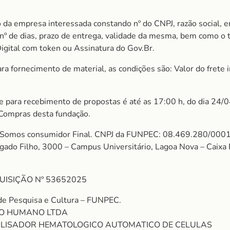
 da empresa interessada constando nº do CNPJ, razão social, e
m nº de dias, prazo de entrega, validade da mesma, bem como o
Digital com token ou Assinatura do Gov.Br.
 fornecimento de material, as condições são: Valor do frete in
ite para recebimento de propostas é até as 17:00 h, do dia 24/
 Compras desta fundação.
mos consumidor Final. CNPJ da FUNPEC: 08.469.280/0001
algado Filho, 3000 – Campus Universitário, Lagoa Nova – Cai
UISIÇÃO Nº 53652025
de Pesquisa e Cultura – FUNPEC.
ICO HUMANO LTDA
NALISADOR HEMATOLOGICO AUTOMATICO DE CELULAS