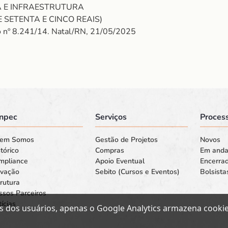
IA E INFRAESTRUTURA
E SETENTA E CINCO REAIS)
to nº 8.241/14. Natal/RN, 21/05/2025
npec
Serviços
Process
em Somos
Gestão de Projetos
Novos
tórico
Compras
Em and
mpliance
Apoio Eventual
Encerra
ovação
Sebito (Cursos e Eventos)
Bolsista
rutura
ssos Parceiros
ícias
s dos usuários, apenas o Google Analytics armazena cookies