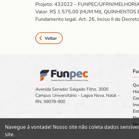
Projeto: 432022 – FUNPEC/UFRN/MELHOR
Valor: R$ 1.575,00 (HUM MIL QUINHENTOS 
Fundamento legal: Art. 26, Inciso II do Decre
Voltar
Fu
Qu
Avenida Senador Salgado Filho, 3000
His
Campus Universitário - Lagoa Nova, Natal -
Co
RN, 59078-900
In
Est
No
Not
Navegue à vontade! Nosso site não coleta dados sensívei
site.