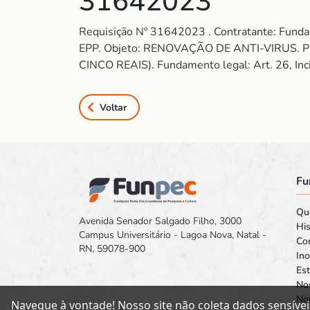
31642023
Requisição Nº 31642023 . Contratante: Fun
EPP. Objeto: RENOVAÇÃO DE ANTI-VIRUS. 
CINCO REAIS). Fundamento legal: Art. 26, Inc
Voltar
Fu
Qu
Avenida Senador Salgado Filho, 3000
His
Campus Universitário - Lagoa Nova, Natal -
Co
RN, 59078-900
In
Est
No
Not
Navegue à vontade! Nosso site não coleta dados sensívei