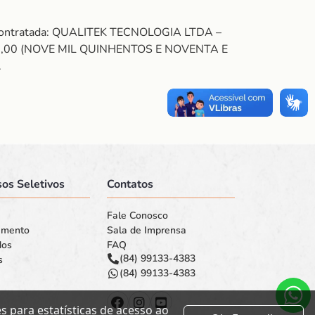
. Contratada: QUALITEK TECNOLOGIA LTDA –
95,00 (NOVE MIL QUINHENTOS E NOVENTA E
.
os Seletivos
Contatos
Fale Conosco
amento
Sala de Imprensa
dos
FAQ
(84) 99133-4383
s
(84) 99133-4383
 para estatísticas de acesso ao