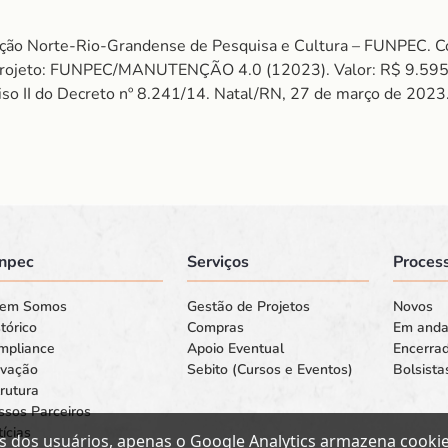
dação Norte-Rio-Grandense de Pesquisa e Cultura – FUNPEC
Projeto: FUNPEC/MANUTENÇÃO 4.0 (12023). Valor: R$ 9.5
iso II do Decreto nº 8.241/14. Natal/RN, 27 de março de 2023
npec
Serviços
Process
em Somos
Gestão de Projetos
Novos
tórico
Compras
Em and
mpliance
Apoio Eventual
Encerra
ovação
Sebito (Cursos e Eventos)
Bolsista
rutura
ssos Parceiros
ícias
s dos usuários, apenas o Google Analytics armazena cookies