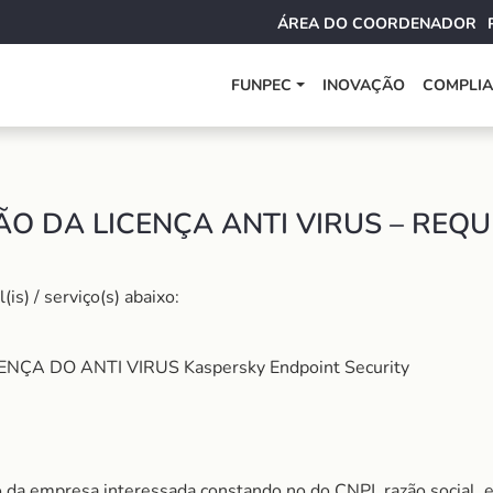
ÁREA DO COORDENADOR
FUNPEC
INOVAÇÃO
COMPLI
O DA LICENÇA ANTI VIRUS – REQU
s) / serviço(s) abaixo:
ÇA DO ANTI VIRUS Kaspersky Endpoint Security
 da empresa interessada constando no do CNPJ, razão social, 