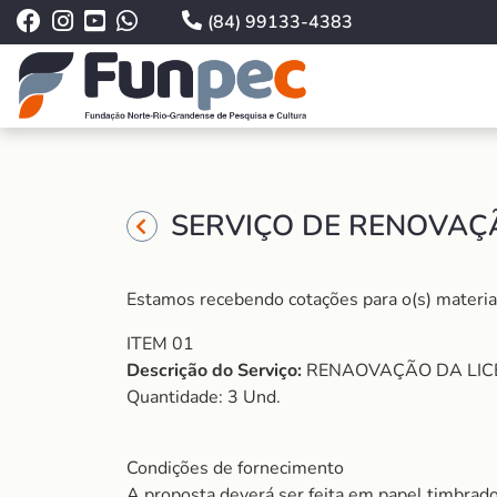
(84) 99133-4383
SERVIÇO DE RENOVAÇÃ
Estamos recebendo cotações para o(s) material(i
ITEM 01
Descrição do Serviço:
RENAOVAÇÃO DA LICEN
Quantidade: 3 Und.
Condições de fornecimento
A proposta deverá ser feita em papel timbrado