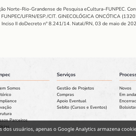
dação Norte-Rio-Grandense de Pesquisa eCultura–FUNPEC. 
o: FUNPEC/UFRN/ESP./CIT. GINECOLÓGICA ONCÓTICA (13202
Inciso II doDecreto nº 8.241/14. Natal/RN, 03 de maio de 20
npec
Serviços
Process
em Somos
Gestão de Projetos
Novos
tórico
Compras
Em and
mpliance
Apoio Eventual
Encerra
ovação
Sebito (Cursos e Eventos)
Bolsista
rutura
ssos Parceiros
ícias
s dos usuários, apenas o Google Analytics armazena cookies