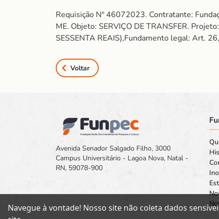
Requisição Nº 46072023. Contratante: Fun
ME. Objeto: SERVIÇO DE TRANSFER. Projet
SESSENTA REAIS),Fundamento legal: Art. 26, 
Voltar
Fu
Qu
Avenida Senador Salgado Filho, 3000
His
Campus Universitário - Lagoa Nova, Natal -
Co
RN, 59078-900
In
Est
No
Not
Navegue à vontade! Nosso site não coleta dados sensívei