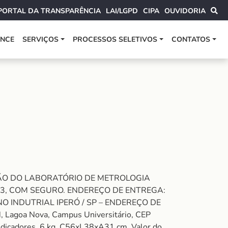
PORTAL DA TRANSPARÊNCIA
LAI/LGPD
CIPA
OUVIDORIA
ANCE
SERVIÇOS
PROCESSOS SELETIVOS
CONTATOS
RÃO DO LABORATÓRIO DE METROLOGIA
113, COM SEGURO. ENDEREÇO DE ENTREGA:
O INDUTRIAL IPERÓ / SP – ENDEREÇO DE
, Lagoa Nova, Campus Universitário, CEP
dicadores, 6 kg, C56xL38xA31 cm. Valor do