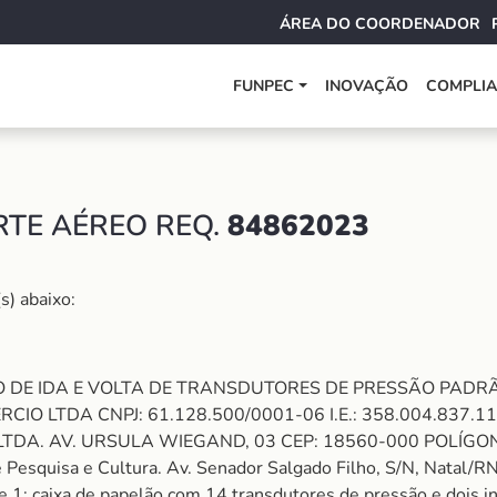
ÁREA DO COORDENADOR
FUNPEC
INOVAÇÃO
COMPLI
RTE AÉREO REQ.
84862023
s) abaixo:
REO DE IDA E VOLTA DE TRANSDUTORES DE PRESSÃO PAD
IO LTDA CNPJ: 61.128.500/0001-06 I.E.: 358.004.837.
TDA. AV. URSULA WIEGAND, 03 CEP: 18560-000 POLÍGON
esquisa e Cultura. Av. Senador Salgado Filho, S/N, Natal/RN
aixa de papelão com 14 transdutores de pressão e dois in