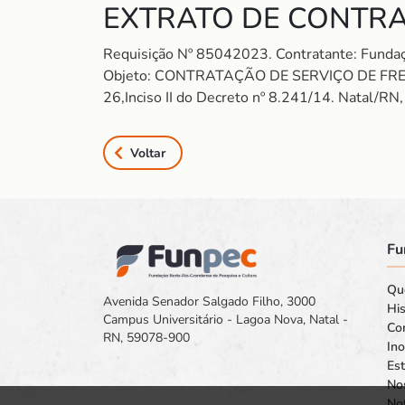
EXTRATO DE CONTRA
Requisição Nº 85042023. Contratante: Fun
Objeto: CONTRATAÇÃO DE SERVIÇO DE FRETE. P
26,Inciso II do Decreto nº 8.241/14. Natal/RN
Voltar
Fu
Qu
Avenida Senador Salgado Filho, 3000
His
Campus Universitário - Lagoa Nova, Natal -
Co
RN, 59078-900
In
Est
No
Not