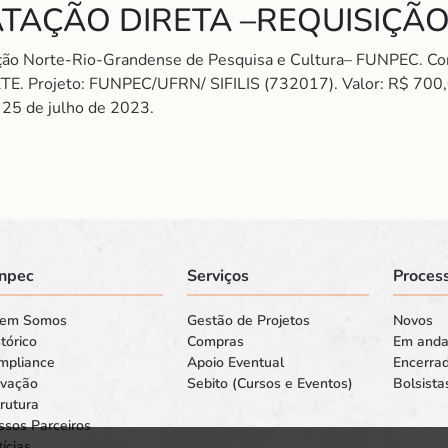
TAÇÃO DIRETA –REQUISIÇÃO
dação Norte-Rio-Grandense de Pesquisa e Cultura– FUNPEC
rojeto: FUNPEC/UFRN/ SIFILIS (732017). Valor: R$ 700,00 
, 25 de julho de 2023.
npec
Serviços
Process
em Somos
Gestão de Projetos
Novos
tórico
Compras
Em and
mpliance
Apoio Eventual
Encerra
ovação
Sebito (Cursos e Eventos)
Bolsista
rutura
ssos Parceiros
ícias