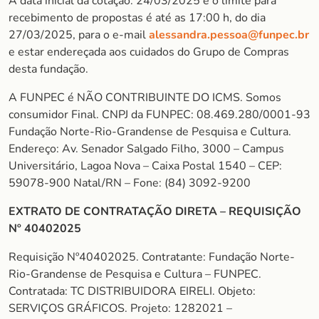
A data inicial da cotação: 24/03/2025 e o limite para
recebimento de propostas é até as 17:00 h, do dia
27/03/2025, para o e-mail
alessandra.pessoa@funpec.br
e estar endereçada aos cuidados do Grupo de Compras
desta fundação.
A FUNPEC é NÃO CONTRIBUINTE DO ICMS. Somos
consumidor Final. CNPJ da FUNPEC: 08.469.280/0001-93
Fundação Norte-Rio-Grandense de Pesquisa e Cultura.
Endereço: Av. Senador Salgado Filho, 3000 – Campus
Universitário, Lagoa Nova – Caixa Postal 1540 – CEP:
59078-900 Natal/RN – Fone: (84) 3092-9200
EXTRATO DE CONTRATAÇÃO DIRETA – REQUISIÇÃO
Nº 40402025
Requisição Nº40402025. Contratante: Fundação Norte-
Rio-Grandense de Pesquisa e Cultura – FUNPEC.
Contratada: TC DISTRIBUIDORA EIRELI. Objeto:
SERVIÇOS GRÁFICOS. Projeto: 1282021 –