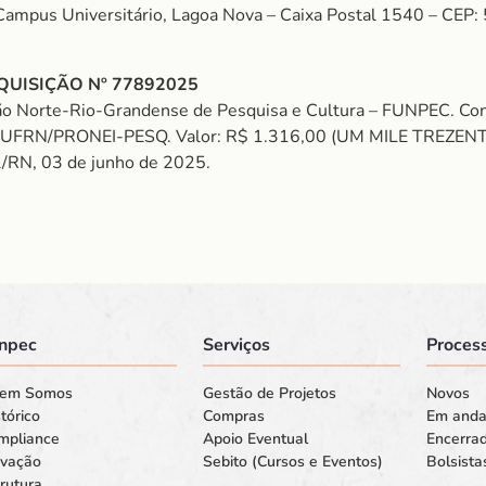
 Campus Universitário, Lagoa Nova – Caixa Postal 1540 – CEP
QUISIÇÃO Nº 77892025
o Norte-Rio-Grandense de Pesquisa e Cultura – FUNPEC. Cont
EC/UFRN/PRONEI-PESQ. Valor: R$ 1.316,00 (UM MILE TREZENT
al/RN, 03 de junho de 2025.
npec
Serviços
Process
em Somos
Gestão de Projetos
Novos
tórico
Compras
Em and
mpliance
Apoio Eventual
Encerra
ovação
Sebito (Cursos e Eventos)
Bolsista
rutura