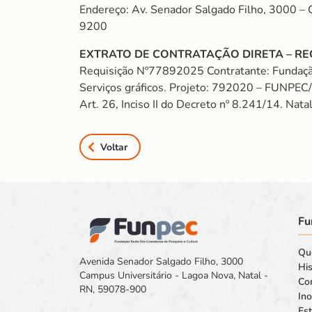
Endereço: Av. Senador Salgado Filho, 3000 –
9200
EXTRATO DE CONTRATAÇÃO DIRETA – RE
Requisição Nº77892025 Contratante: Fundaçã
Serviços gráficos. Projeto: 792020 – FUNP
Art. 26, Inciso II do Decreto nº 8.241/14. Nat
Voltar
Fu
Qu
Avenida Senador Salgado Filho, 3000
His
Campus Universitário - Lagoa Nova, Natal -
Co
RN, 59078-900
In
Est