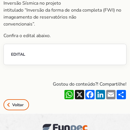
Inversão Sísmica no projeto
intitulado “Inversão da forma de onda completa (FWI) no
imageamento de reservatórios não
convencionais”.
Confira o edital abaixo.
EDITAL
Gostou do conteúdo?! Compartilhe!
WhatsApp
X
Facebook
LinkedIn
Email
S
Voltar