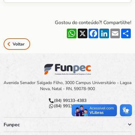
Gostou do conteúdo?! Compartilhe!
WhatsApp
X
Facebook
LinkedIn
Email
S
Voltar
Avenida Senador Salgado Filho, 3000 Campus Universitário - Lagoa
Nova, Natal - RN, 59078-900
(84) 99133-4383
(84) 99133-4383
Funpec