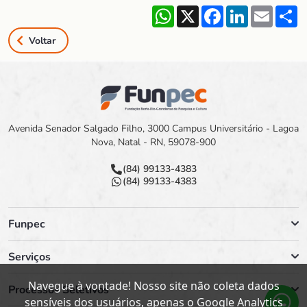
WhatsApp
X
Facebook
LinkedIn
Email
S
Voltar
Avenida Senador Salgado Filho, 3000 Campus Universitário - Lagoa
Nova, Natal - RN, 59078-900
(84) 99133-4383
(84) 99133-4383
Funpec
Serviços
Navegue à vontade! Nosso site não coleta dados
Processos Seletivos
sensíveis dos usuários, apenas o Google Analytics