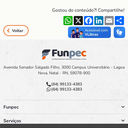
Gostou do conteúdo?! Compartilhe!
WhatsApp
X
Facebook
LinkedIn
Email
S
Voltar
Avenida Senador Salgado Filho, 3000 Campus Universitário - Lagoa
Nova, Natal - RN, 59078-900
(84) 99133-4383
(84) 99133-4383
Funpec
Serviços