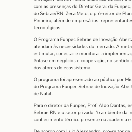
com as presenças do Diretor Geral da Funpec,
do Sebrae/RN, Zeca Melo, o pró-reitor de Pl
Pinheiro, além de empresários, representante
tecnológicos.
O Programa Funpec Sebrae de Inovação Aberta 
atendam às necessidades do mercado. A meta é
estimular, conectar e monitorar a implementaçã
ênfase em negócios e cooperação, no sentido 
dos atores do ecossistema.
O programa foi apresentado ao público por Mic
do Programa Funpec Sebrae de Inovação Abert
de Natal.
Para o diretor da Funpec, Prof. Aldo Dantas, 
Sebrae RN e o setor privado, “o ambiente da 
conhecimento técnico presente na academia e c
De acordo com Luiz Alessandro, pró-reitor de