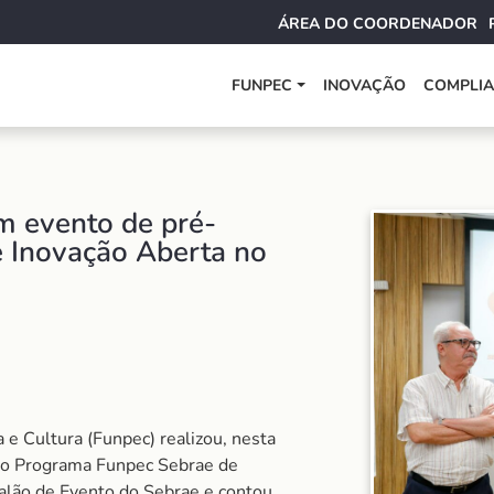
ÁREA DO COORDENADOR
FUNPEC
INOVAÇÃO
COMPLI
m evento de pré-
 Inovação Aberta no
 Cultura (Funpec) realizou, nesta
 do Programa Funpec Sebrae de
alão de Evento do Sebrae e contou