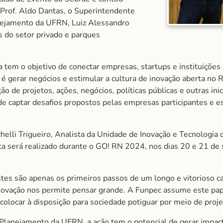
 Prof. Aldo Dantas, o Superintendente
anejamento da UFRN, Luiz Alessandro
s do setor privado e parques
tem o objetivo de conectar empresas, startups e instituições
 gerar negócios e estimular a cultura de inovação aberta no 
o de projetos, ações, negócios, políticas públicas e outras in
de captar desafios propostos pelas empresas participantes e e
helli Trigueiro, Analista da Unidade de Inovação e Tecnologia
a será realizado durante o GO! RN 2024, nos dias 20 e 21 de
estes são apenas os primeiros passos de um longo e vitorioso 
inovação nos permite pensar grande. A Funpec assume este pape
olocar à disposição para sociedade potiguar por meio de proje
 Planejamento da UFRN, a ação tem o potencial de gerar impac