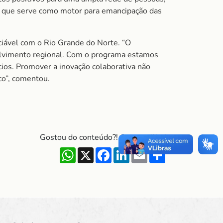
, que serve como motor para emancipação das
iável com o Rio Grande do Norte. “O
olvimento regional. Com o programa estamos
ios. Promover a inovação colaborativa não
co”, comentou.
Gostou do conteúdo?! Compartilhe!
WhatsApp
X
Facebook
LinkedIn
Email
Share