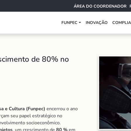
ÁREA DO COORDENADOR
FUNPEC
INOVAÇÃO
COMPLI
scimento de 80% no
a e Cultura (Funpec)
encerrou o ano
rçam seu papel estratégico no
senvolvimento socioeconômico.
ojetos
, um crescimento de
80 %
em