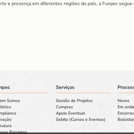
te e presença em diferentes regiões do país, a Funpec segue 
npec
Serviços
Process
em Somos
Gestão de Projetos
Novos
tórico
Compras
Em and
mpliance
Apoio Eventual
Encerra
ovação
Sebito (Cursos e Eventos)
Bolsista
rutura
ssos Parceiros