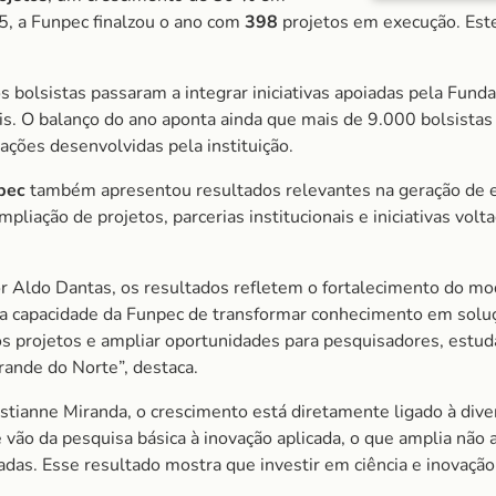
, a Funpec finalzou o ano com
398
projetos em execução. Est
 bolsistas passaram a integrar iniciativas apoiadas pela Fund
onais. O balanço do ano aponta ainda que mais de 9.000 bolsist
ações desenvolvidas pela instituição.
pec
também apresentou resultados relevantes na geração de e
pliação de projetos, parcerias institucionais e iniciativas vol
r Aldo Dantas, os resultados refletem o fortalecimento do mod
 capacidade da Funpec de transformar conhecimento em soluç
os projetos e ampliar oportunidades para pesquisadores, estuda
ande do Norte”, destaca.
stianne Miranda, o crescimento está diretamente ligado à dive
 vão da pesquisa básica à inovação aplicada, o que amplia nã
as. Esse resultado mostra que investir em ciência e inovação g