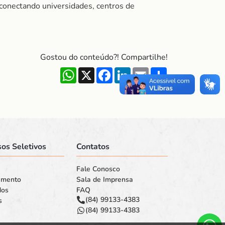
conectando universidades, centros de
Gostou do conteúdo?! Compartilhe!
WhatsApp
X
Facebook
LinkedIn
Email
Share
os Seletivos
Contatos
Fale Conosco
amento
Sala de Imprensa
dos
FAQ
(84) 99133-4383
s
(84) 99133-4383