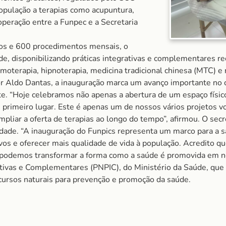
opulação a terapias como acupuntura,
cooperação entre a Funpec e a Secretaria
os e 600 procedimentos mensais, o
úde, disponibilizando práticas integrativas e complementares 
omoterapia, hipnoterapia, medicina tradicional chinesa (MTC) e r
sor Aldo Dantas, a inauguração marca um avanço importante n
e. “Hoje celebramos não apenas a abertura de um espaço físic
 primeiro lugar. Este é apenas um de nossos vários projetos
mpliar a oferta de terapias ao longo do tempo”, afirmou. O sec
 cidade. “A inauguração do Funpics representa um marco para a
vos e oferecer mais qualidade de vida à população. Acredito que
 podemos transformar a forma como a saúde é promovida em nossa
grativas e Complementares (PNPIC), do Ministério da Saúde, qu
ecursos naturais para prevenção e promoção da saúde.