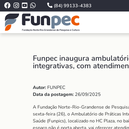
(84) 99133-4383
Funpec inaugura ambulatóri
integrativas, com atendime
Autor:
FUNPEC
Data da postagem:
26/09/2025
A Fundação Norte-Rio-Grandense de Pesquisa 
sexta-feira (26), o Ambulatório de Práticas 
Saúde (Funpics), localizado no HC Plaza, no b
espaço não é porta aberta, vai oferecer atend