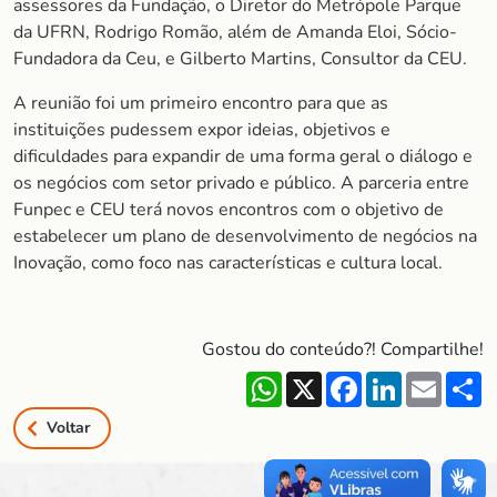
assessores da Fundação, o Diretor do Metrópole Parque
da UFRN, Rodrigo Romão, além de Amanda Eloi, Sócio-
Fundadora da Ceu, e Gilberto Martins, Consultor da CEU.
A reunião foi um primeiro encontro para que as
instituições pudessem expor ideias, objetivos e
dificuldades para expandir de uma forma geral o diálogo e
os negócios com setor privado e público. A parceria entre
Funpec e CEU terá novos encontros com o objetivo de
estabelecer um plano de desenvolvimento de negócios na
Inovação, como foco nas características e cultura local.
Gostou do conteúdo?! Compartilhe!
WhatsApp
X
Facebook
LinkedIn
Email
S
Voltar