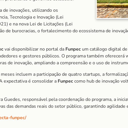
a de inovações, utilizando os
cia, Tecnologia e Inovação (Lei
1) e na nova Lei de Licitações (Lei
ão de burocracias, o fortalecimento do ecossistema de inovação 
ec
vai disponibilizar no portal da
Funpec
um catálogo digital de
edores e gestores públicos. O programa também oferecerá wo
pras de inovação, ampliando a compreensão e o uso de instrumen
meses incluem a participação de quatro startups, a formalizaç
A expectativa é consolidar a
Funpec
como hub de inovação volt
ara Guedes, responsável pela coordenação do programa, a inici
ivas das demandas reais do setor público, garantindo agilidade 
ecta-funpec/