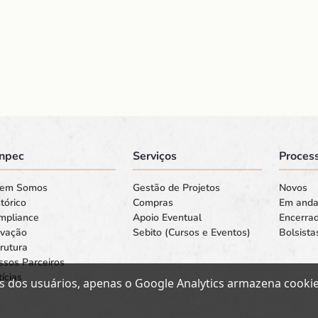
npec
Serviços
Process
em Somos
Gestão de Projetos
Novos
tórico
Compras
Em and
mpliance
Apoio Eventual
Encerra
ovação
Sebito (Cursos e Eventos)
Bolsista
rutura
ssos Parceiros
ícias
s dos usuários, apenas o Google Analytics armazena cookies