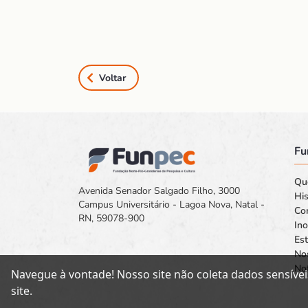
Voltar
Fu
Qu
Avenida Senador Salgado Filho, 3000
His
Campus Universitário - Lagoa Nova, Natal -
Co
RN, 59078-900
In
Est
No
Not
Navegue à vontade! Nosso site não coleta dados sensívei
site.