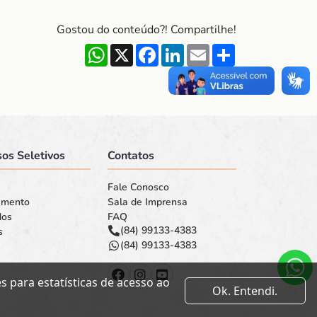
Gostou do conteúdo?! Compartilhe!
WhatsApp
X
Facebook
LinkedIn
Email
Share
os Seletivos
Contatos
Fale Conosco
amento
Sala de Imprensa
dos
FAQ
(84) 99133-4383
s
(84) 99133-4383
 para estatísticas de acesso ao
Ok. Entendi.