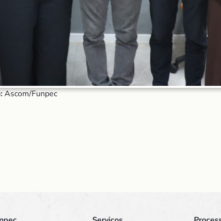
:
Ascom/Funpec
npec
Serviços
Process