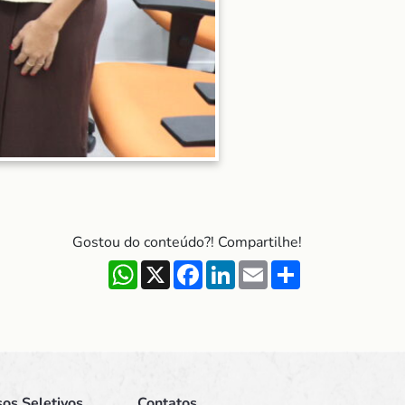
Gostou do conteúdo?! Compartilhe!
WhatsApp
X
Facebook
LinkedIn
Email
Share
os Seletivos
Contatos