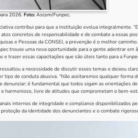
 para 2026.
Foto:
Ascom/Funpec.
iativa contribui para que a instituição evolua integralmente. “
atos concretos de responsabilidade e de combate a essas post
quisas e Pessoas da CONSEJ, a prevenção é o melhor caminho.
npec trouxe uma nova oportunidade para a gente adentrar em âm
 e trazer essas capacitações que são úteis tanto para a Funpec
ressaltou a necessidade de discutir esses temas e deixou claro
r tipo de conduta abusiva. “Não aceitaremos qualquer forma de
 denunciar; é fundamental que todos sigam as orientações dest
 e harmonioso, livre de atitudes que comprometam o bem-esta
canais internos de integridade e compliance disponibilizados 
 proteção da identidade dos denunciantes e o combate rigoroso 