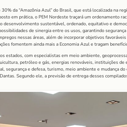
30% da “Amazônia Azul” do Brasil, que está localizada na regi
 posto em prática, o PEM Nordeste traçará um ordenamento ra
 o desenvolvimento sustentável, ordenado, equitativo e democr
possibilidades de sinergia entre os usos, garantindo segurança 
empregos nessas áreas, além de incorporar objetivos favoráveis
ações fomentem ainda mais a Economia Azul e tragam benefícios
nos estados, com especialistas em meio ambiente, geoprocessa
uicultura, petróleo e gás, energias renováveis, instituições de
val, segurança e defesa, turismo, meio ambiente e mudança do 
 Dantas. Segundo ele, a previsão de entrega desses compilados