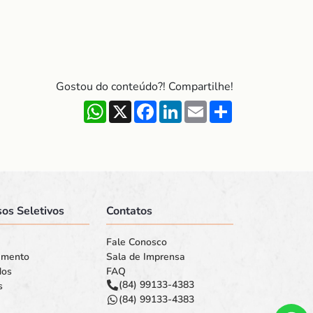
Gostou do conteúdo?! Compartilhe!
WhatsApp
X
Facebook
LinkedIn
Email
Share
os Seletivos
Contatos
Fale Conosco
amento
Sala de Imprensa
dos
FAQ
(84) 99133-4383
s
(84) 99133-4383