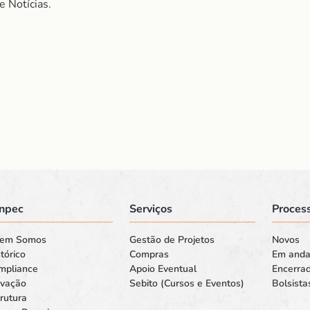
 Notícias.
npec
Serviços
Process
em Somos
Gestão de Projetos
Novos
tórico
Compras
Em and
mpliance
Apoio Eventual
Encerra
ovação
Sebito (Cursos e Eventos)
Bolsista
rutura