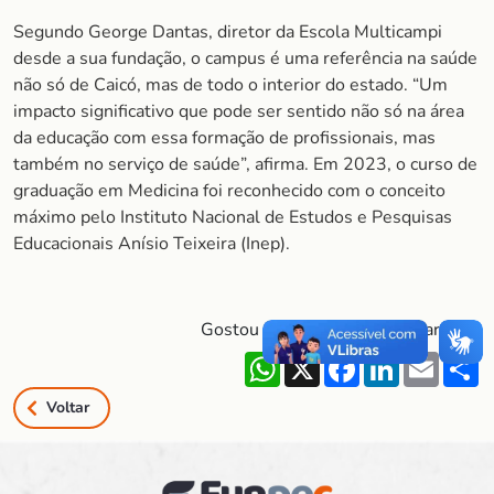
Segundo George Dantas, diretor da Escola Multicampi
desde a sua fundação, o campus é uma referência na saúde
não só de Caicó, mas de todo o interior do estado. “Um
impacto significativo que pode ser sentido não só na área
da educação com essa formação de profissionais, mas
também no serviço de saúde”, afirma. Em 2023, o curso de
graduação em Medicina foi reconhecido com o conceito
máximo pelo Instituto Nacional de Estudos e Pesquisas
Educacionais Anísio Teixeira (Inep).
Gostou do conteúdo?! Compartilhe!
WhatsApp
X
Facebook
LinkedIn
Email
S
Voltar