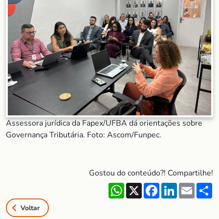
Assessora jurídica da Fapex/UFBA dá orientações sobre
Governança Tributária. Foto: Ascom/Funpec.
Gostou do conteúdo?! Compartilhe!
WhatsApp
X
Facebook
LinkedIn
Email
S
Voltar