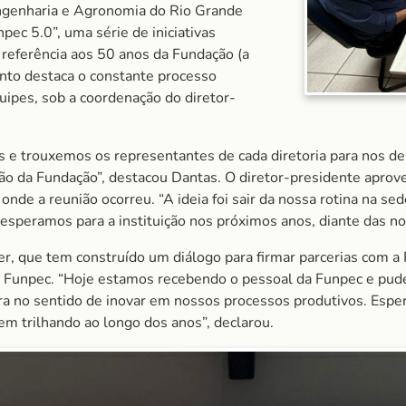
Engenharia e Agronomia do Rio Grande
pec 5.0”, uma série de iniciativas
referência aos 50 anos da Fundação (a
to destaca o constante processo
ipes, sob a coordenação do diretor-
as e trouxemos os representantes de cada diretoria para nos 
ão da Fundação”, destacou Dantas. O diretor-presidente aprove
nde a reunião ocorreu. “A ideia foi sair da nossa rotina na se
speramos para a instituição nos próximos anos, diante das novi
, que tem construído um diálogo para firmar parcerias com a
a Funpec. “Hoje estamos recebendo o pessoal da Funpec e pude
a no sentido de inovar em nossos processos produtivos. Esper
m trilhando ao longo dos anos”, declarou.