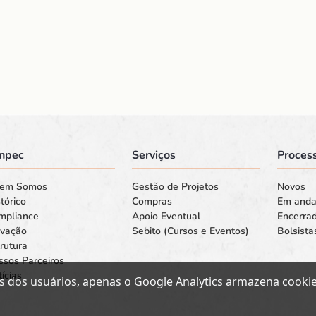
npec
Serviços
Process
em Somos
Gestão de Projetos
Novos
tórico
Compras
Em and
mpliance
Apoio Eventual
Encerra
ovação
Sebito (Cursos e Eventos)
Bolsista
rutura
ssos Parceiros
ícias
s dos usuários, apenas o Google Analytics armazena cookies