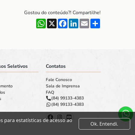
Gostou do conteúdo?! Compartilhe!
WhatsApp
X
Facebook
LinkedIn
Email
Share
os Seletivos
Contatos
Fale Conosco
amento
Sala de Imprensa
dos
FAQ
(84) 99133-4383
s
(84) 99133-4383
 para estatísticas de acesso ao
Ok. Entendi.