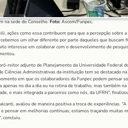
am na sede do Conselho.
Foto:
Ascom/Funpec.
elli, ações como essa contribuem para que a percepção sobre a
cebemos um olhar diferente por parte daqueles que buscam fir
to interesse em colaborar com o desenvolvimento de pesquis
omentou.
pró-reitor adjunto de Planejamento da Universidade Federal d
 Ciências Administrativas da instituição tem se destacado na
 momento em que os colaboradores da Funpec podem pensar sobr
ja apenas no dia a dia ou na rotina de trabalho, mas também n
e, e mais integrada a parceiros como nós, da UFRN”, finalizo
alcanti, avaliou de maneira positiva a troca de experiências. “A
 e pensar em melhorias contínuas; estamos traçando muitas met
, concluiu.