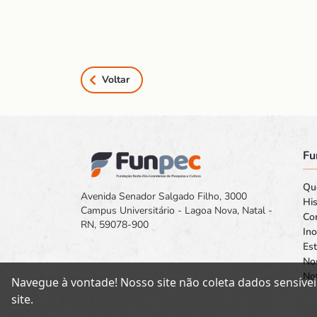
Voltar
Fu
Qu
Avenida Senador Salgado Filho, 3000
His
Campus Universitário - Lagoa Nova, Natal -
Co
RN, 59078-900
In
Est
No
Not
Navegue à vontade! Nosso site não coleta dados sensívei
site.