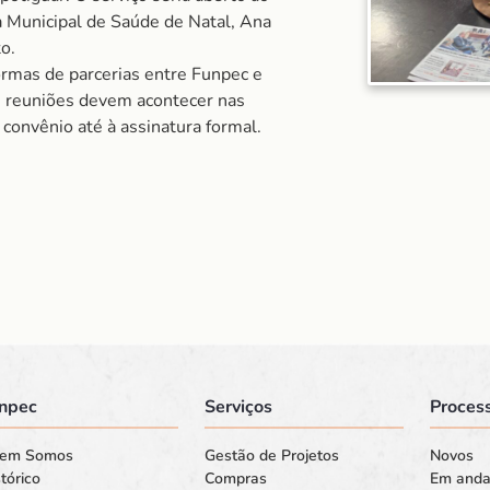
a Municipal de Saúde de Natal, Ana
o.
ormas de parcerias entre Funpec e
s reuniões devem acontecer nas
convênio até à assinatura formal.
npec
Serviços
Process
em Somos
Gestão de Projetos
Novos
tórico
Compras
Em and