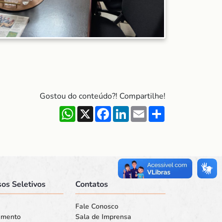
Gostou do conteúdo?! Compartilhe!
WhatsApp
X
Facebook
LinkedIn
Email
Share
os Seletivos
Contatos
Fale Conosco
amento
Sala de Imprensa