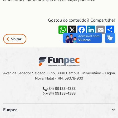
Gostou do conteúdo?! Compartilhe!
WhatsApp
X
Facebook
LinkedIn
Email
S
Voltar
Avenida Senador Salgado Filho, 3000 Campus Universitário - Lagoa
Nova, Natal - RN, 59078-900
(84) 99133-4383
(84) 99133-4383
Funpec