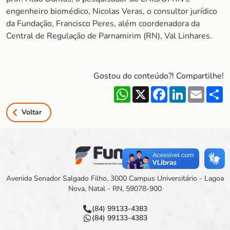
engenheiro biomédico, Nicolas Veras, o consultor jurídico
da Fundação, Francisco Peres, além coordenadora da
Central de Regulação de Parnamirim (RN), Val Linhares.
Gostou do conteúdo?! Compartilhe!
WhatsApp
X
Facebook
LinkedIn
Email
S
Voltar
Avenida Senador Salgado Filho, 3000 Campus Universitário - Lagoa
Nova, Natal - RN, 59078-900
(84) 99133-4383
(84) 99133-4383