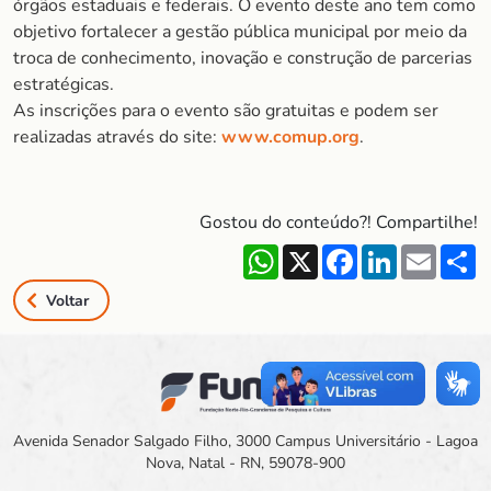
órgãos estaduais e federais. O evento deste ano tem como
objetivo fortalecer a gestão pública municipal por meio da
troca de conhecimento, inovação e construção de parcerias
estratégicas.
As inscrições para o evento são gratuitas e podem ser
realizadas através do site:
www.comup.org
.
Gostou do conteúdo?! Compartilhe!
WhatsApp
X
Facebook
LinkedIn
Email
S
Voltar
Avenida Senador Salgado Filho, 3000 Campus Universitário - Lagoa
Nova, Natal - RN, 59078-900