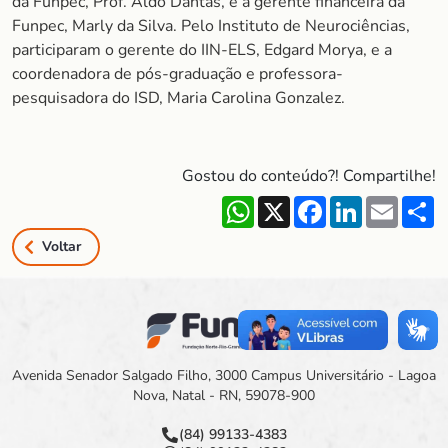
da Funpec, Prof. Aldo Dantas, e a gerente financeira da
Funpec, Marly da Silva. Pelo Instituto de Neurociências,
participaram o gerente do IIN-ELS, Edgard Morya, e a
coordenadora de pós-graduação e professora-
pesquisadora do ISD, Maria Carolina Gonzalez.
Gostou do conteúdo?! Compartilhe!
WhatsApp
X
Facebook
LinkedIn
Email
S
Voltar
Avenida Senador Salgado Filho, 3000 Campus Universitário - Lagoa
Nova, Natal - RN, 59078-900
(84) 99133-4383