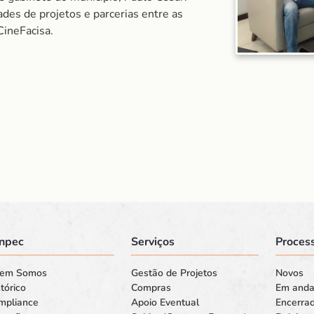
ades de projetos e parcerias entre as
CineFacisa.
npec
Serviços
Process
em Somos
Gestão de Projetos
Novos
tórico
Compras
Em and
mpliance
Apoio Eventual
Encerra