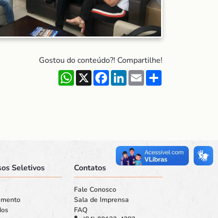
Gostou do conteúdo?! Compartilhe!
WhatsApp
X
Facebook
LinkedIn
Email
Share
os Seletivos
Contatos
Fale Conosco
amento
Sala de Imprensa
dos
FAQ