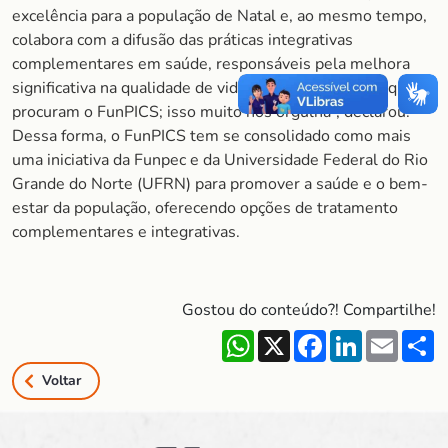
excelência para a população de Natal e, ao mesmo tempo,
colabora com a difusão das práticas integrativas
complementares em saúde, responsáveis pela melhora
significativa na qualidade de vida de muitas pessoas que
procuram o FunPICS; isso muito nos orgulha”, declarou.
Dessa forma, o FunPICS tem se consolidado como mais
uma iniciativa da Funpec e da Universidade Federal do Rio
Grande do Norte (UFRN) para promover a saúde e o bem-
estar da população, oferecendo opções de tratamento
complementares e integrativas.
Gostou do conteúdo?! Compartilhe!
WhatsApp
X
Facebook
LinkedIn
Email
S
Voltar