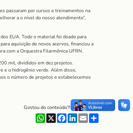
res passaram por cursos e treinamentos na
lhorar a o nível do nosso atendimento”,
e dos EUA. Todo o material foi doado para
ra aquisição de novos acervos, financiou a
bora com a Orquestra Filarmônica UFRN.
0 mil, divididos em dez projetos.
e e o hidrogênio verde. Além disso,
mos o número de projetos e estabelecemos
Gostou do conteúdo?! Compartilhe!
WhatsApp
X
Facebook
LinkedIn
Email
Share