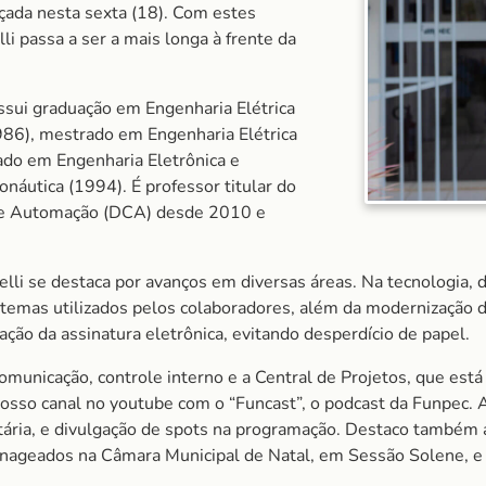
nçada nesta sexta (18). Com estes
i passa a ser a mais longa à frente da
sui graduação em Engenharia Elétrica
986), mestrado em Engenharia Elétrica
ado em Engenharia Eletrônica e
náutica (1994). É professor titular do
 e Automação (DCA) desde 2010 e
lli se destaca por avanços em diversas áreas. Na tecnologia, 
istemas utilizados pelos colaboradores, além da modernização 
ação da assinatura eletrônica, evitando desperdício de papel.
municação, controle interno e a Central de Projetos, que est
nosso canal no youtube com o “Funcast”, o podcast da Funpec. 
itária, e divulgação de spots na programação. Destaco també
ageados na Câmara Municipal de Natal, em Sessão Solene, e 