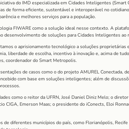
iciativa do IMD especializada em Cidades Inteligentes (Smart C
 de forma eficiente, sustentável e interoperável no cotidian
arência e melhores serviços para a população.
cnologia FIWARE como a solução ideal nesse contexto. A plata
 no desenvolvimento de soluções para Cidades Inteligentes ao
amos o aprisionamento tecnológico a soluções proprietárias e
omia, liberdade de escolha, incentivo à inovação e, acima de tud
es, coordenador do Smart Metropolis.
resentações de casos como o do projeto AMUREL Conectada, de
concebido com base em soluções inteligentes; além de discuss
processos.
ades como o reitor da UFRN, José Daniel Diniz Melo; o diretor
rcio CIGA, Emerson Maas; o presidente do iConects, Eloi Ronn
 de diferentes municípios do país, como Florianópolis, Recif