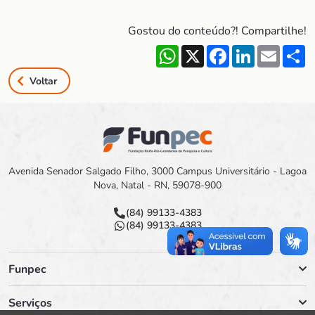
Gostou do conteúdo?! Compartilhe!
WhatsApp
X
Facebook
LinkedIn
Email
S
Voltar
Avenida Senador Salgado Filho, 3000 Campus Universitário - Lagoa
Nova, Natal - RN, 59078-900
(84) 99133-4383
(84) 99133-4383
Funpec
Serviços