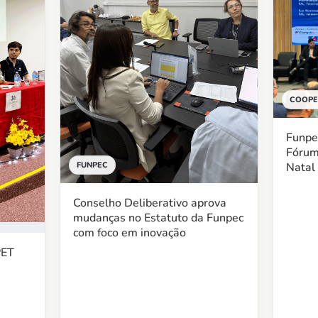
COOPE
Funpe
Fóru
Natal
FUNPEC
Conselho Deliberativo aprova
mudanças no Estatuto da Funpec
com foco em inovação
PET