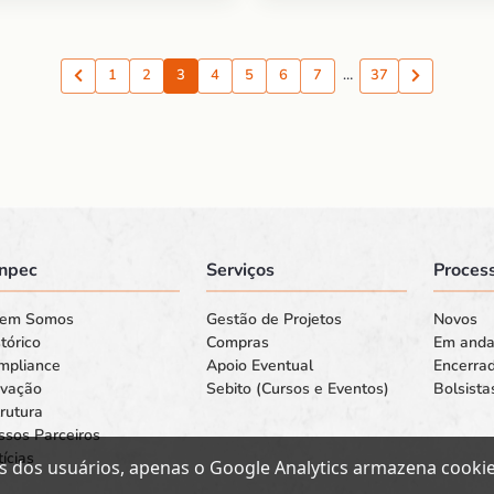
1
2
3
4
5
6
7
…
37
Anterior
Proxima
npec
Serviços
Process
em Somos
Gestão de Projetos
Novos
tórico
Compras
Em and
mpliance
Apoio Eventual
Encerra
ovação
Sebito (Cursos e Eventos)
Bolsista
rutura
ssos Parceiros
ícias
s dos usuários, apenas o Google Analytics armazena cookies