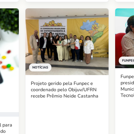
FUNPE
NOTÍCIAS
Funpe
presi
Projeto gerido pela Funpec e
Munici
coordenado pelo Obijuv/UFRN
Tecno
recebe Prêmio Neide Castanha
l para
ado