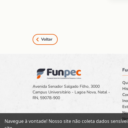
Voltar
Fu
Qu
Avenida Senador Salgado Filho, 3000
His
Campus Universitário - Lagoa Nova, Natal -
Co
RN, 59078-900
In
Est
No
Not
Navegue à vontade! Nosso site não coleta dados sensívei