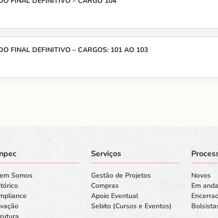
O FINAL DEFINITIVO – CARGO 104
O FINAL DEFINITIVO – CARGOS: 101 AO 103
npec
Serviços
Process
em Somos
Gestão de Projetos
Novos
tórico
Compras
Em and
mpliance
Apoio Eventual
Encerra
ovação
Sebito (Cursos e Eventos)
Bolsista
rutura