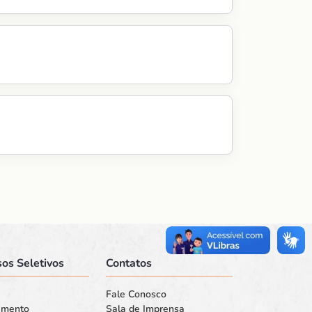
os Seletivos
Contatos
Fale Conosco
amento
Sala de Imprensa