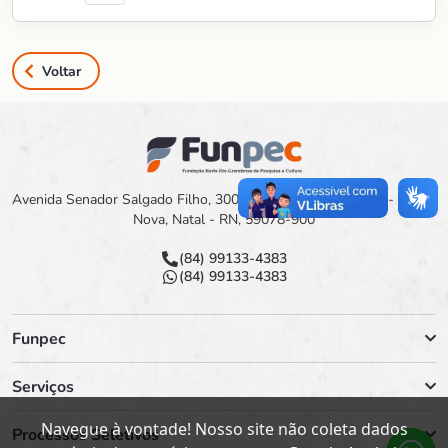
Voltar
Avenida Senador Salgado Filho, 3000 Campus Universitário - Lagoa
Nova, Natal - RN, 59078-900
(84) 99133-4383
(84) 99133-4383
Funpec
Serviços
Navegue à vontade! Nosso site não coleta dados
Processos Seletivos