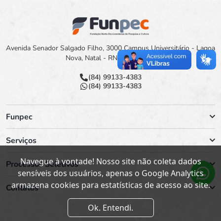
Avenida Senador Salgado Filho, 3000 Campus Universitário - Lagoa
Nova, Natal - RN, 59078-900
(84) 99133-4383
(84) 99133-4383
Funpec
Serviços
Navegue à vontade! Nosso site não coleta dados
Processos Seletivos
sensíveis dos usuários, apenas o Google Analytics
armazena cookies para estatísticas de acesso ao site.
Contatos
Ok. Entendi.