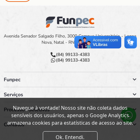
Avenida Senador Salgado Filho, 3000 Campus Universitário - Lagoa
Nova, Natal - RN, 59078-900
(84) 99133-4383
(84) 99133-4383
Funpec
Serviços
Navegue à vontade! Nosso site não coleta dados
Processos Seletivos
sensíveis dos usuários, apenas o Google Analytics
armazena cookies para estatísticas de acesso ao site.
Contatos
Ok. Entendi.