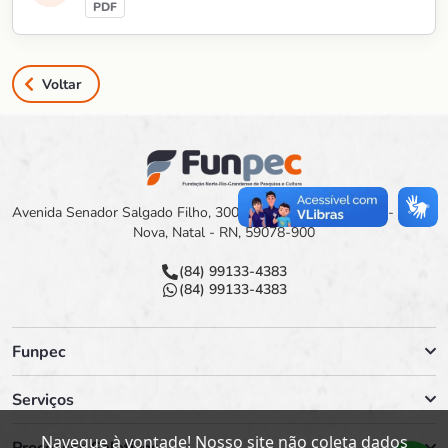
Voltar
Avenida Senador Salgado Filho, 3000 Campus Universitário - Lagoa
Nova, Natal - RN, 59078-900
(84) 99133-4383
(84) 99133-4383
Funpec
Serviços
Navegue à vontade! Nosso site não coleta dados
Processos Seletivos