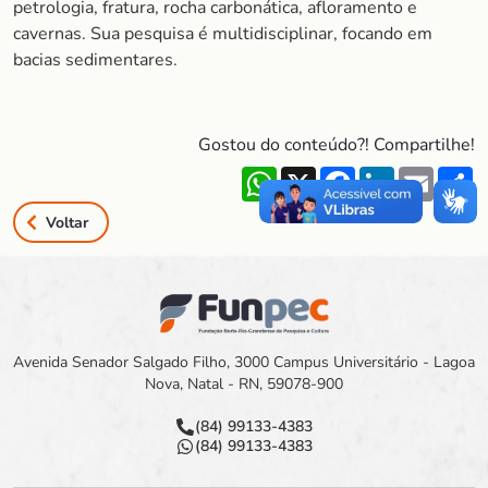
petrologia, fratura, rocha carbonática, afloramento e
cavernas. Sua pesquisa é multidisciplinar, focando em
bacias sedimentares.
Gostou do conteúdo?! Compartilhe!
WhatsApp
X
Facebook
LinkedIn
Email
S
Voltar
Avenida Senador Salgado Filho, 3000 Campus Universitário - Lagoa
Nova, Natal - RN, 59078-900
(84) 99133-4383
(84) 99133-4383