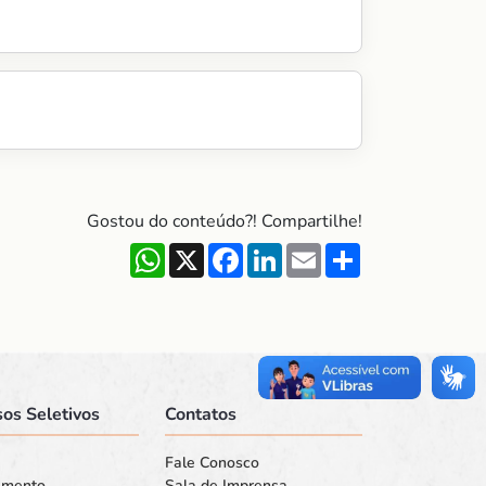
Gostou do conteúdo?! Compartilhe!
WhatsApp
X
Facebook
LinkedIn
Email
Share
os Seletivos
Contatos
Fale Conosco
amento
Sala de Imprensa