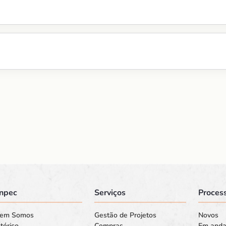
npec
Serviços
Process
em Somos
Gestão de Projetos
Novos
tórico
Compras
Em and