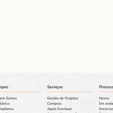
npec
Serviços
Process
em Somos
Gestão de Projetos
Novos
tórico
Compras
Em and
mpliance
Apoio Eventual
Encerra