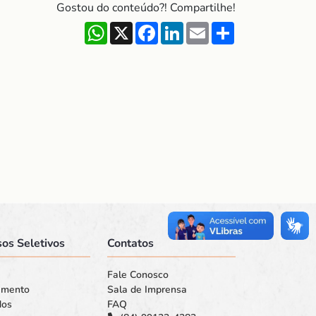
Gostou do conteúdo?! Compartilhe!
WhatsApp
X
Facebook
LinkedIn
Email
Share
os Seletivos
Contatos
Fale Conosco
amento
Sala de Imprensa
dos
FAQ