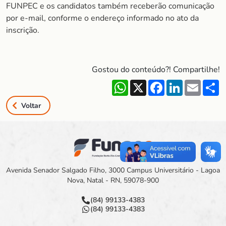
FUNPEC e os candidatos também receberão comunicação
por e-mail, conforme o endereço informado no ato da
inscrição.
Gostou do conteúdo?! Compartilhe!
WhatsApp
X
Facebook
LinkedIn
Email
S
Voltar
Avenida Senador Salgado Filho, 3000 Campus Universitário - Lagoa
Nova, Natal - RN, 59078-900
(84) 99133-4383
(84) 99133-4383