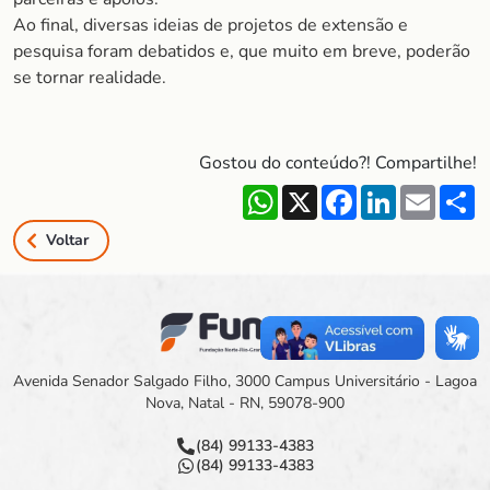
Ao final, diversas ideias de projetos de extensão e
pesquisa foram debatidos e, que muito em breve, poderão
se tornar realidade.
Gostou do conteúdo?! Compartilhe!
WhatsApp
X
Facebook
LinkedIn
Email
S
Voltar
Avenida Senador Salgado Filho, 3000 Campus Universitário - Lagoa
Nova, Natal - RN, 59078-900
(84) 99133-4383
(84) 99133-4383