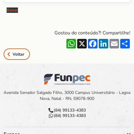
Baixar
Gostou do conteúdo?! Compartilhe!
WhatsApp
X
Facebook
LinkedIn
Email
S
Voltar
Avenida Senador Salgado Filho, 3000 Campus Universitário - Lagoa
Nova, Natal - RN, 59078-900
(84) 99133-4383
(84) 99133-4383