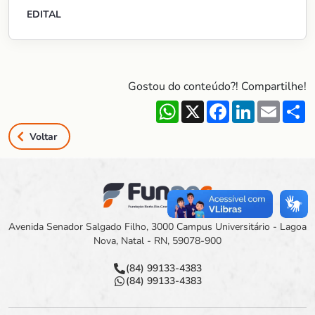
EDITAL
Gostou do conteúdo?! Compartilhe!
WhatsApp
X
Facebook
LinkedIn
Email
S
Voltar
Avenida Senador Salgado Filho, 3000 Campus Universitário - Lagoa
Nova, Natal - RN, 59078-900
(84) 99133-4383
(84) 99133-4383