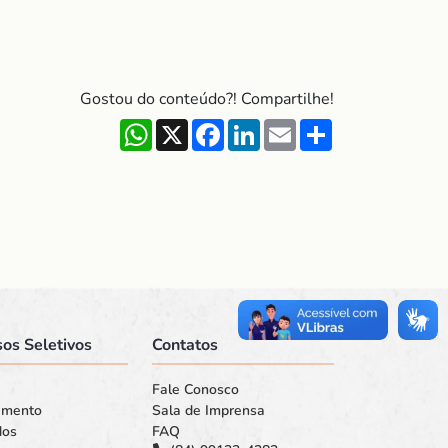
Gostou do conteúdo?! Compartilhe!
WhatsApp
X
Facebook
LinkedIn
Email
Share
os Seletivos
Contatos
Fale Conosco
amento
Sala de Imprensa
dos
FAQ