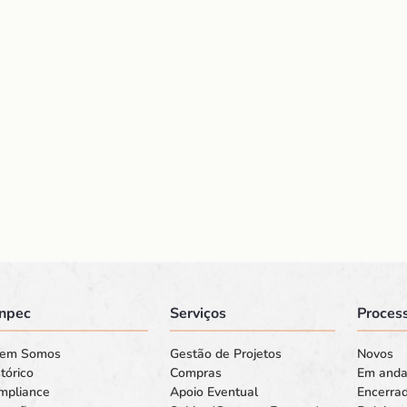
npec
Serviços
Process
em Somos
Gestão de Projetos
Novos
tórico
Compras
Em and
mpliance
Apoio Eventual
Encerra